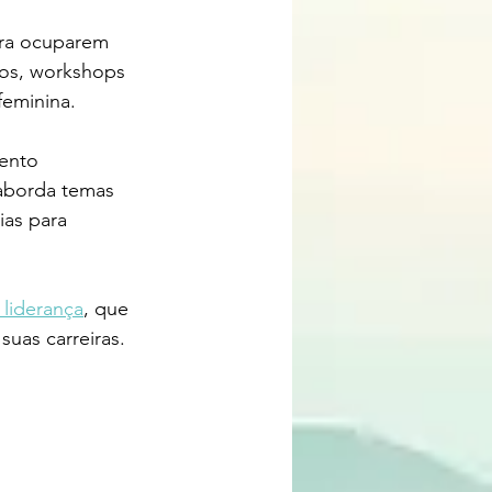
ara ocuparem 
tos, workshops 
feminina.
ento 
 aborda temas 
as para 
a liderança
, que 
suas carreiras.