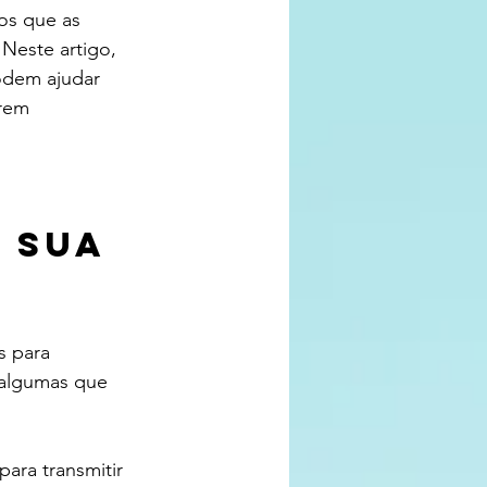
os que as 
Neste artigo, 
podem ajudar 
rem 
 sua 
s para 
 algumas que 
para transmitir 