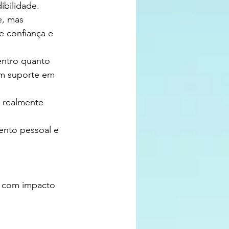
ibilidade.
, mas 
e confiança e 
entro quanto 
em suporte em 
 realmente 
ento pessoal e 
 
r com impacto 